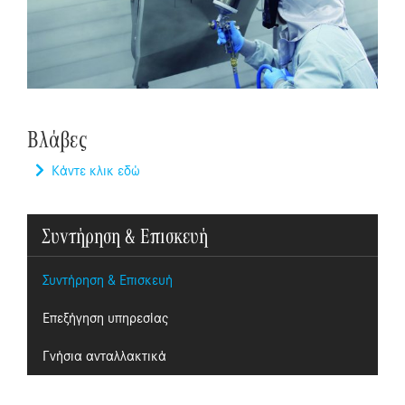
Βλάβες
Κάντε κλικ εδώ
Συντήρηση & Επισκευή
Συντήρηση & Επισκευή
Επεξήγηση υπηρεσίας
Γνήσια ανταλλακτικά