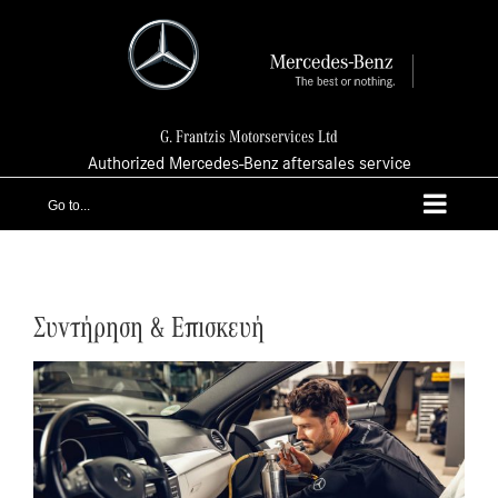
Skip
to
content
G. Frantzis Motorservices Ltd
Authorized Mercedes-Benz aftersales service
Go to...
Συντήρηση & Επισκευή