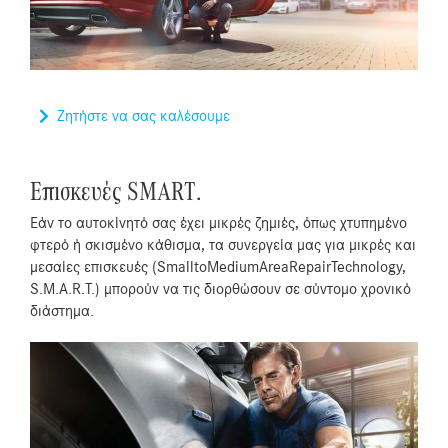
Ζητήστε να σας καλέσουμε
Επισκευές SMART.
Εάν το αυτοκίνητό σας έχει μικρές ζημιές, όπως χτυπημένο
φτερό ή σκισμένο κάθισμα, τα συνεργεία μας για μικρές και
μεσαίες επισκευές (SmalltoMediumAreaRepairTechnology,
S.M.A.R.T.) μπορούν να τις διορθώσουν σε σύντομο χρονικό
διάστημα.