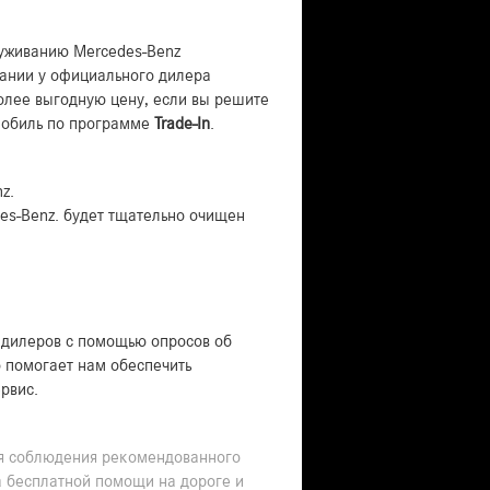
уживанию Mercedes-Benz
ании у официального дилера
олее выгодную цену, если вы решите
омобиль по программе
Trade-In
.
z.
es-Benz. будет тщательно очищен
дилеров с помощью опросов об
о помогает нам обеспечить
рвис.
ля соблюдения рекомендованного
 бесплатной помощи на дороге и