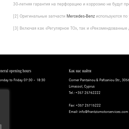
30-летняя гарантия на перфорацию и коррозию не будут п
[2] Оригинальные запчасти
Mercedes-Benz
используются по
[3] Включая как «Регулярное ТО», так и «Рекомендованные
neral opening hours
Как нас найти
nday to Friday 07:30 – 18:30
Corner Pantainou & Pafsaniou Str., 305
Limassol, Cyprus
Tel.: +357 25762222
Fax: +357 25715222
Email: info@frantzismotorservices.com