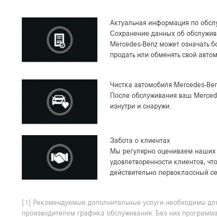
Актуальная информация по обсл
Сохранение данных об обслужив
Mercedes-Benz может означать б
продать или обменять свой авт
Чистка автомобиля Mercedes-Ben
После обслуживания ваш Merced
изнутри и снаружи.
Забота о клиентах
Мы регулярно оцениваем наших 
удовлетворенности клиентов, чт
действительно первоклассный се
[1] Рекомендуемые дополнительные услуги необходимы д
производителем графика обслуживания. Без них программа