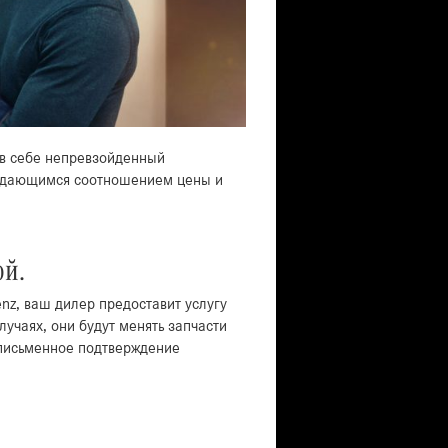
 в себе непревзойденный
выдающимся соотношением цены и
ой.
nz, ваш дилер предоставит услугу
лучаях, они будут менять запчасти
 письменное подтверждение